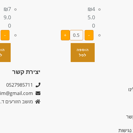
₪
7
₪
4
9.0
5.0
0
0
-
+
-
הוספה
הו
לסל
ל
יצירת קשר
0527985711
נו
im@gmail.com
מושב הזורעים ד.נ גליל תח
שר
נגישות