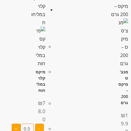
מנצ'
מיקס
ס
קלוי
מיקס
במלי
–
חות
200
₪
7
גרם
8.0
₪
1
0
9.9
+
-