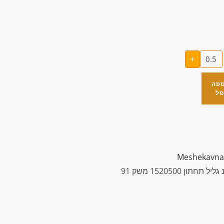
+
ספה
סל
Meshekavna
תון 1520500 משק 91