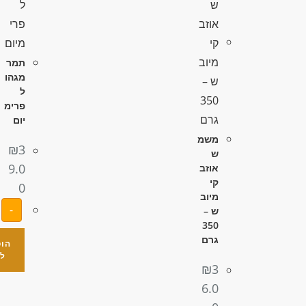
תמר
מגהו
ל
פרימ
יום
משמ
₪
3
ש
9.0
אוזב
קי
0
מיוב
-
ש –
350
גרם
הו
ל
₪
3
6.0