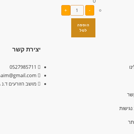
0
+
-
הוספה
לסל
יצירת קשר
נו
0527985711
naim@gmail.com
מושב הזורעים ד.נ גליל תחתון
שר
נגישות
תר