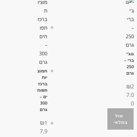
גוג'י
ברי –
250
חמוצ
גרם
יות
ברכז
₪
2
תפוח
7.0
ים –
0
300
גרם
₪
1
7.9